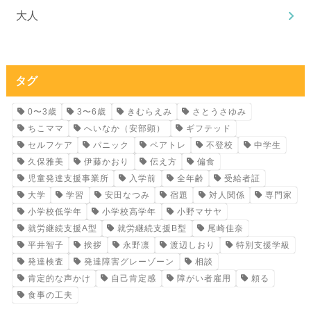
大人
タグ
0〜3歳
3〜6歳
きむらえみ
さとうさゆみ
ちこママ
へいなか（安部顕）
ギフテッド
セルフケア
パニック
ペアトレ
不登校
中学生
久保雅美
伊藤かおり
伝え方
偏食
児童発達支援事業所
入学前
全年齢
受給者証
大学
学習
安田なつみ
宿題
対人関係
専門家
小学校低学年
小学校高学年
小野マサヤ
就労継続支援A型
就労継続支援B型
尾崎佳奈
平井智子
挨拶
永野凛
渡辺しおり
特別支援学級
発達検査
発達障害グレーゾーン
相談
肯定的な声かけ
自己肯定感
障がい者雇用
頼る
食事の工夫