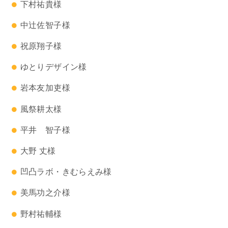
下村祐貴様
中辻佐智子様
祝原翔子様
ゆとりデザイン様
岩本友加吏様
風祭耕太様
平井 智子様
大野 丈様
凹凸ラボ・きむらえみ様
美馬功之介様
野村祐輔様