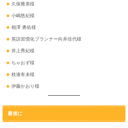
久保雅美様
小嶋悠紀様
相澤 勇佑様
英語習慣化プランナー向井佳代様
井上秀紀様
ちゃおず様
枝連有未様
伊藤かおり様
最後に