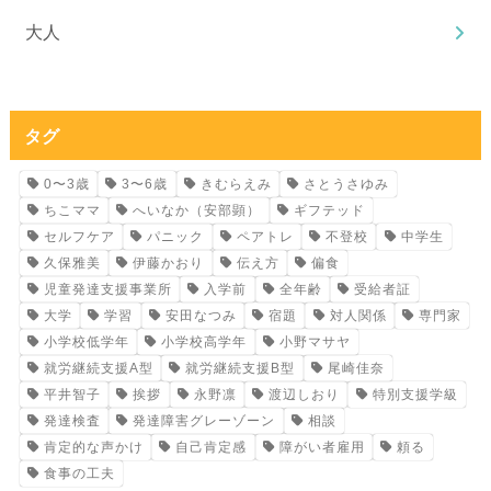
大人
タグ
0〜3歳
3〜6歳
きむらえみ
さとうさゆみ
ちこママ
へいなか（安部顕）
ギフテッド
セルフケア
パニック
ペアトレ
不登校
中学生
久保雅美
伊藤かおり
伝え方
偏食
児童発達支援事業所
入学前
全年齢
受給者証
大学
学習
安田なつみ
宿題
対人関係
専門家
小学校低学年
小学校高学年
小野マサヤ
就労継続支援A型
就労継続支援B型
尾崎佳奈
平井智子
挨拶
永野凛
渡辺しおり
特別支援学級
発達検査
発達障害グレーゾーン
相談
肯定的な声かけ
自己肯定感
障がい者雇用
頼る
食事の工夫