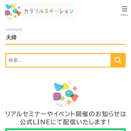
MENU
夫婦
検
索: