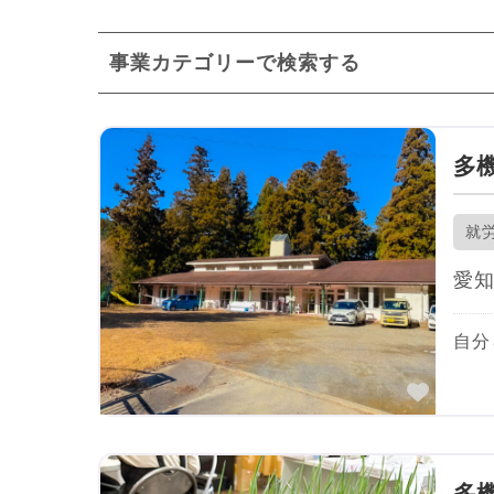
事業カテゴリーで検索する
多
就
愛
自分
お気
多