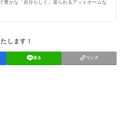
で豊かな「自分らしく」居られるアットホームな
に入り
いたします！
送る
リンク