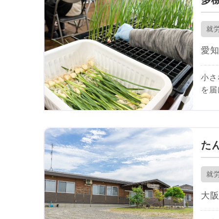
就
愛
小さ
を届
お気
た
就
大阪