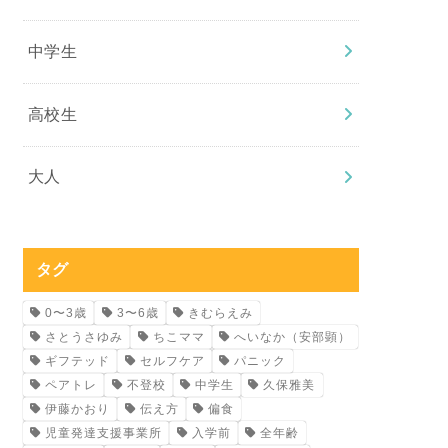
中学生
高校生
大人
タグ
0〜3歳
3〜6歳
きむらえみ
さとうさゆみ
ちこママ
へいなか（安部顕）
ギフテッド
セルフケア
パニック
ペアトレ
不登校
中学生
久保雅美
伊藤かおり
伝え方
偏食
児童発達支援事業所
入学前
全年齢