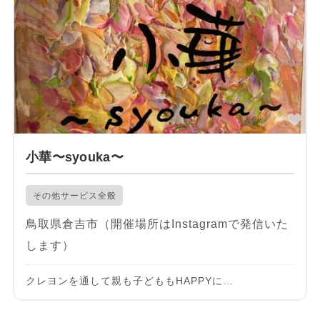
お
小華〜syouka〜
その他サービス全般
鳥取県倉吉市（開催場所はInstagramで発信いた
します）
クレヨンを通して親も子どももHAPPYに…