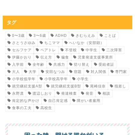
タグ
0〜3歳
3〜6歳
ADHD
きむらえみ
ことば
さとうさゆみ
ちこママ
へいなか（安部顕）
セルフケア
ペアトレ
不登校
中学生
二次障害
伊藤かおり
伝え方
偏食
児童発達支援事業所
入学前
全年齢
共感力
切り替え
受給者証
大人
大学
安田なつみ
宿題
対人関係
専門家
小学校低学年
小学校高学年
小学生
就労継続支援A型
就労継続支援B型
尾崎佳奈
指差し
永野凛
渡辺しおり
発達検査
発音
相談
肯定的な声かけ
自己肯定感
障がい者雇用
食事の工夫
高校生