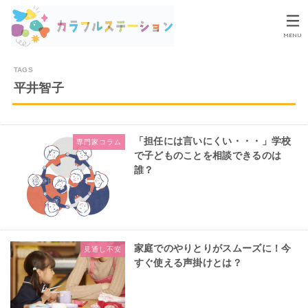
MENU
平井智子
「担任には言いにくい・・・」学校
専門家コラム
で子どものことを相談できるのは
誰？
家庭でのやりとりがスムーズに！今
見通し不安
すぐ使える声掛けとは？