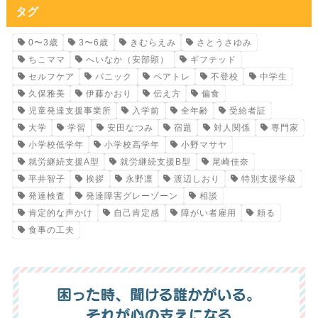
タグ
0〜3歳
3〜6歳
きむらえみ
さとうさゆみ
ちこママ
へいなか（安部顕）
ギフテッド
セルフケア
パニック
ペアトレ
不登校
中学生
久保雅美
伊藤かおり
伝え方
偏食
児童発達支援事業所
入学前
全年齢
受給者証
大学
学習
安田なつみ
宿題
対人関係
専門家
小学校低学年
小学校高学年
小野マサヤ
就労継続支援A型
就労継続支援B型
尾崎佳奈
平井智子
挨拶
永野凛
渡辺しおり
特別支援学級
発達検査
発達障害グレーゾーン
相談
肯定的な声かけ
自己肯定感
障がい者雇用
頼る
食事の工夫