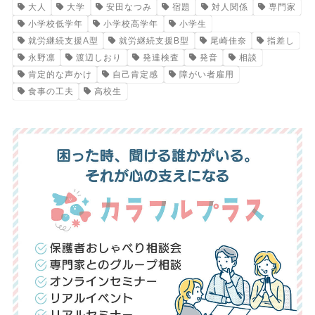
大人
大学
安田なつみ
宿題
対人関係
専門家
小学校低学年
小学校高学年
小学生
就労継続支援A型
就労継続支援B型
尾崎佳奈
指差し
永野凛
渡辺しおり
発達検査
発音
相談
肯定的な声かけ
自己肯定感
障がい者雇用
食事の工夫
高校生