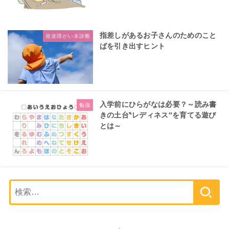
指差しがあるお子さんのためのこと
発達障がい未診断
ばを引き出すヒント
入学前にひらがなは必要？～読み書
勉強
きの土台‶レディネス″を育てる遊び
とは～
検
索: