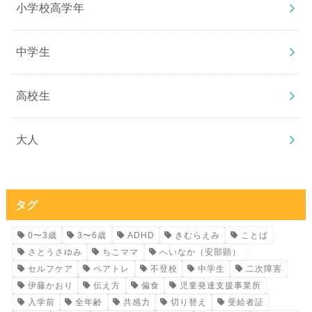
小学校高学年
中学生
高校生
大人
タグ
0〜3歳
3〜6歳
ADHD
きむらえみ
ことば
さとうさゆみ
ちこママ
へいなか（安部顕）
セルフケア
ペアトレ
不登校
中学生
二次障害
伊藤かおり
伝え方
偏食
児童発達支援事業所
入学前
全年齢
共感力
切り替え
受給者証